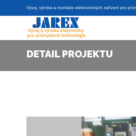
Vývoj, výroba a montáže elektronických zařízení pro prů
DETAIL PROJEKTU