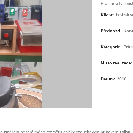
Pro firmu Ishimis
Klient:
Ishimits
Přednosti:
Kont
Kategorie:
Prům
Místo realizace:
Datum:
2016
rý po změření nesprávného rozměru osičky vzduchovým průtokem zajistí, a