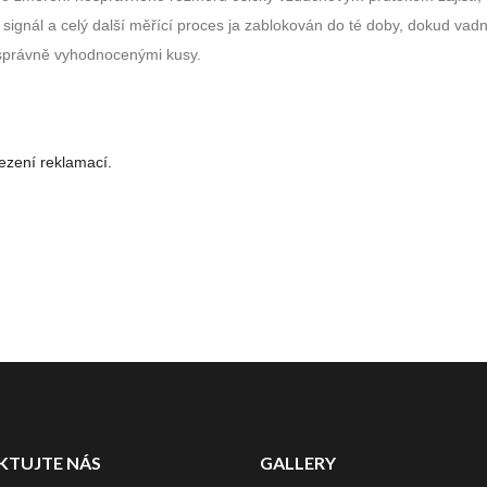
 signál a celý další měřící proces ja zablokován do té doby, dokud va
 správně vyhodnocenými kusy.
ezení reklamací.
KTUJTE NÁS
GALLERY