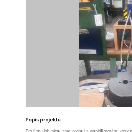
Popis projektu
Pro firmu Ishimitsu jsme vyvinuli a vyrobili systém, kte