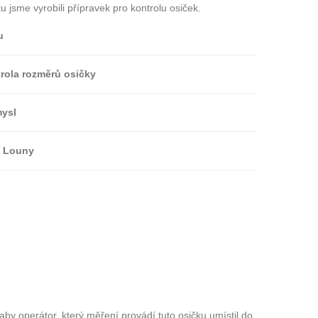
tu jsme vyrobili přípravek pro kontrolu osiček.
u
rola rozměrů osičky
ysl
Louny
by operátor, který měření provádí tuto osičku umístil do